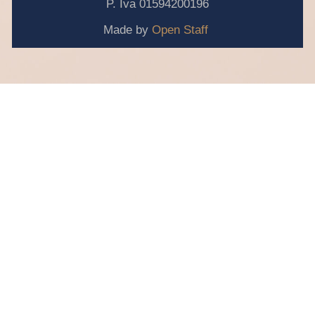
P. Iva 01594200196
Made by
Open Staff