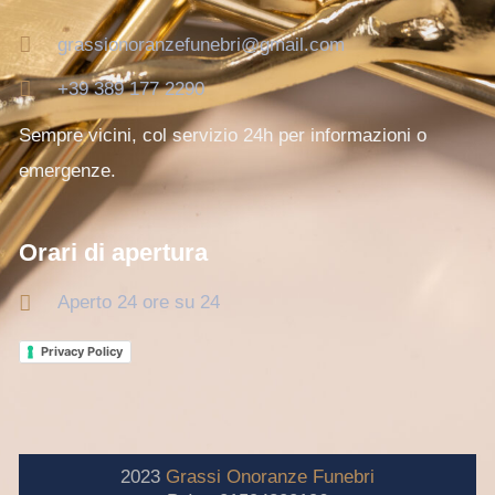
grassionoranzefunebri@gmail.com
+39 389 177 2290
Sempre vicini, col servizio 24h per informazioni o
emergenze.
Orari di apertura
Aperto 24 ore su 24
Privacy Policy
2023
Grassi
Onoranze
Funebri