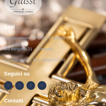
Sedi
Via Giuseppina 41 C/D – Cremona
Via Bergamo 21 – Cremona
Via Giuseppina, 80 – Sospiro (CR)
Seguici su
Contatti