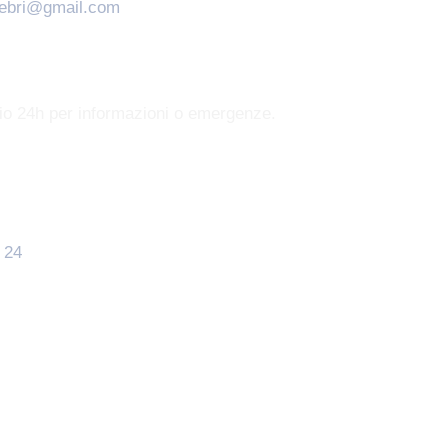
nebri@gmail.com
zio 24h per informazioni o emergenze.
 24