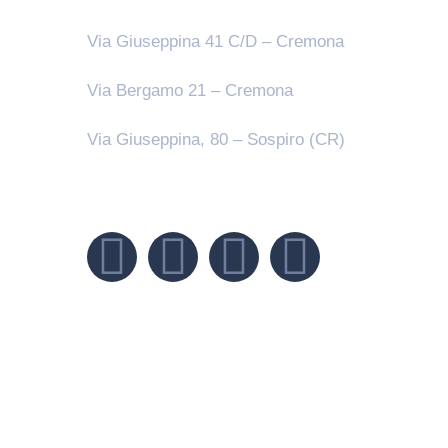
Via Giuseppina 41 C/D – Cremona
Via Bergamo 21 – Cremona
Via Giuseppina, 80 – Sospiro (CR)
Seguici su