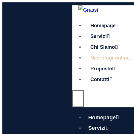
Homepage
Servizi
Chi Siamo
Necrologi online
Proposte
Contatti
Homepage
Servizi