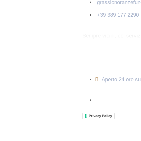
grassionoranzefu
+39 389 177 2290
Sempre vicini, col servi
Orari di apertura
Aperto 24 ore su
Privacy Policy