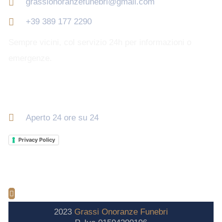
grassionoranzefunebri@gmail.com
+39 389 177 2290
Sempre vicini, col servizio 24h per informazioni o
emergenze.
Orari di apertura
Aperto 24 ore su 24
Privacy Policy
2023
Grassi
Onoranze
Funebri