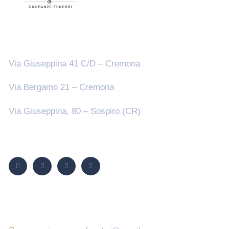
Sedi
Via Giuseppina 41 C/D – Cremona
Via Bergamo 21 – Cremona
Via Giuseppina, 80 – Sospiro (CR)
Seguici su
Contatti