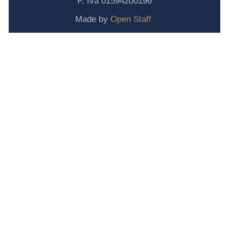
P. Iva 01594200196
Made by
Open Staff