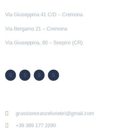
Sedi
Via Giuseppina 41 C/D – Cremona
Via Bergamo 21 – Cremona
Via Giuseppina, 80 – Sospiro (CR)
Seguici su
Contatti
grassionoranzefunebri@gmail.com
+39 389 177 2290