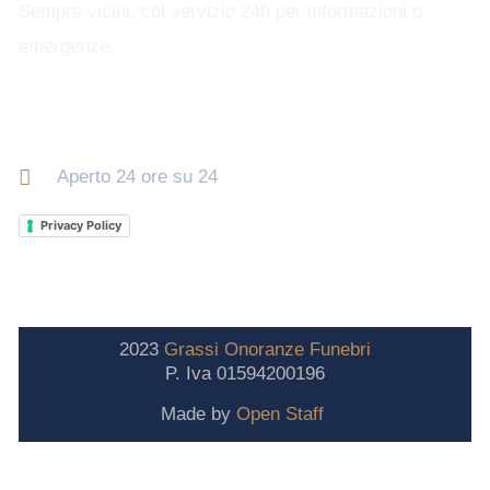
Sempre vicini, col servizio 24h per informazioni o
emergenze.
Orari di apertura
Aperto 24 ore su 24
Privacy Policy
2023
Grassi
Onoranze
Funebri
P. Iva 01594200196
Made by
Open Staff