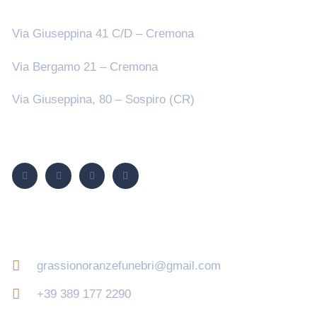
Sedi
Via Giuseppina 41 C/D – Cremona
Via Bergamo 21 – Cremona
Via Giuseppina, 80 – Sospiro (CR)
Seguici su
Contatti
grassionoranzefunebri@gmail.com
+39 389 177 2290