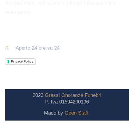
Sempre vicini, col servizio 24h per informazioni o
emergenze.
Orari di apertura
Aperto 24 ore su 24
Privacy Policy
2023
Grassi
Onoranze
Funebri
P. Iva 01594200196
Made by
Open Staff