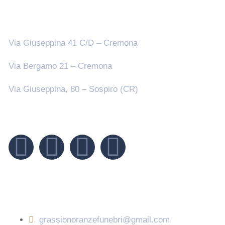
Sedi
Via Giuseppina 41 C/D – Cremona
Via Bergamo 21 – Cremona
Via Giuseppina, 80 – Sospiro (CR)
Seguici su
Contatti
grassionoranzefunebri@gmail.com