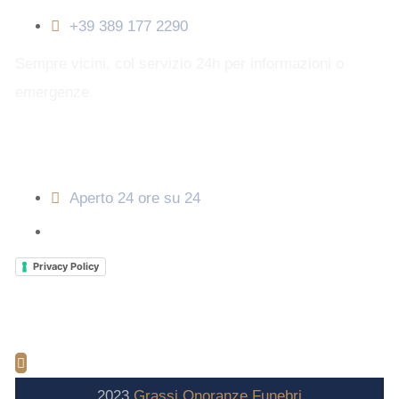
+39 389 177 2290
Sempre vicini, col servizio 24h per informazioni o
emergenze.
Orari di apertura
Aperto 24 ore su 24
Privacy Policy
2023
Grassi
Onoranze
Funebri