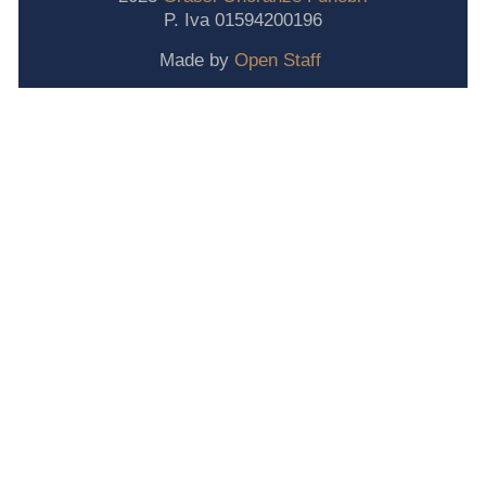
P. Iva 01594200196
Made by
Open Staff