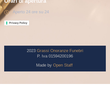
Orari di apertura
Aperto 24 ore su 24
Privacy Policy
2023
Grassi
Onoranze
Funebri
P. Iva 01594200196
Made by
Open Staff