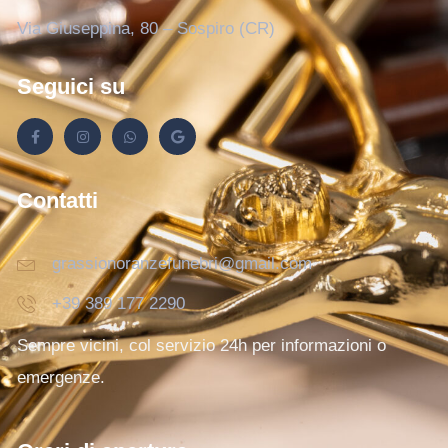
Via Giuseppina, 80 – Sospiro (CR)
Seguici su
Contatti
grassionoranzefunebri@gmail.com
+39 389 177 2290
Sempre vicini, col servizio 24h per informazioni o
emergenze.