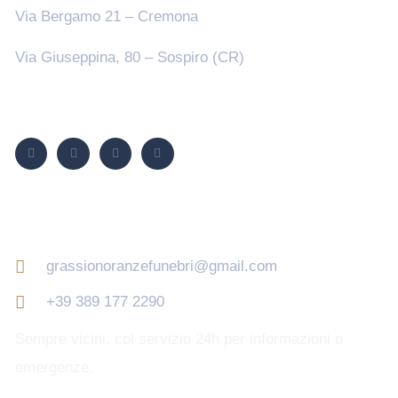
Via Bergamo 21 – Cremona
Via Giuseppina, 80 – Sospiro (CR)
Seguici su
Contatti
grassionoranzefunebri@gmail.com
+39 389 177 2290
Sempre vicini, col servizio 24h per informazioni o
emergenze.