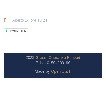
Orari di apertura
Aperto 24 ore su 24
Privacy Policy
2023
Grassi
Onoranze
Funebri
P. Iva 01594200196
Made by
Open Staff