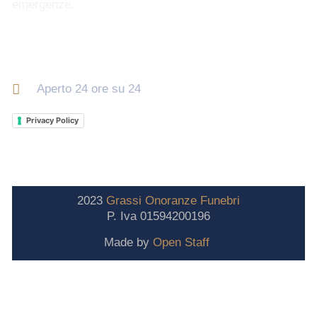
emergenze.
Orari di apertura
Aperto 24 ore su 24
Privacy Policy
2023
Grassi
Onoranze
Funebri
P. Iva 01594200196
Made by
Open Staff