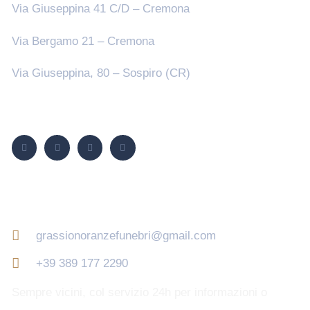
Via Giuseppina 41 C/D – Cremona
Via Bergamo 21 – Cremona
Via Giuseppina, 80 – Sospiro (CR)
Seguici su
Contatti
grassionoranzefunebri@gmail.com
+39 389 177 2290
Sempre vicini, col servizio 24h per informazioni o